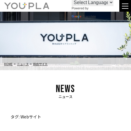
Powered by
お
096-
メ
Translate
問
288-
ニ
い
6438
合
わ
せ
HOME
ニュース
Webサイト
ニュース
タグ:
Webサイト