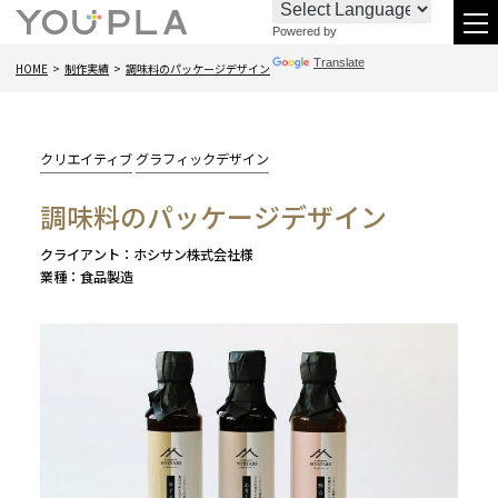
Powered by
お
096-
メ
Translate
HOME
制作実績
調味料のパッケージデザイン
問
288-
ニ
い
6438
合
カ
クリエイティブ
グラフィックデザイン
わ
テ
調味料のパッケージデザイン
ゴ
せ
リー:
クライアント
ホシサン株式会社様
業種
食品製造