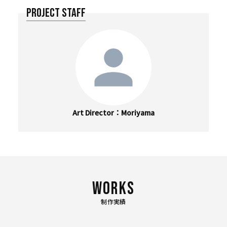
PROJECT STAFF
Art Director
Moriyama
制作実績