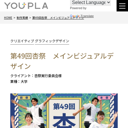
Powered by
お
096-
メ
Translate
HOME
制作実績
第49回杏祭 メインビジュアルデザイン
問
288-
ニ
い
6438
合
カ
クリエイティブ
グラフィックデザイン
わ
テ
第49回杏祭 メインビジュアルデ
ゴ
せ
リー:
ザイン
クライアント
杏祭実行委員会様
業種
大学