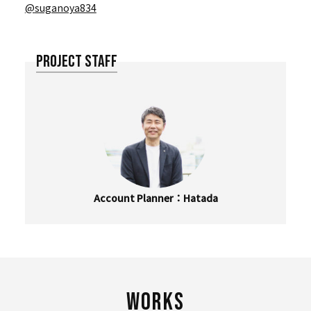
@
suganoya834
PROJECT STAFF
Account Planner
Hatada