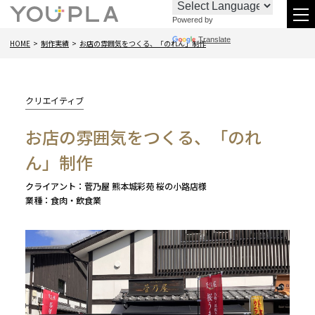
Powered by
お
096-
メ
Translate
HOME
制作実績
お店の雰囲気をつくる、「のれん」制作
問
288-
ニ
い
6438
合
カ
クリエイティブ
わ
テ
お店の雰囲気をつくる、「のれ
ゴ
せ
リー:
ん」制作
クライアント
菅乃屋 熊本城彩苑 桜の小路店様
業種
食肉・飲食業