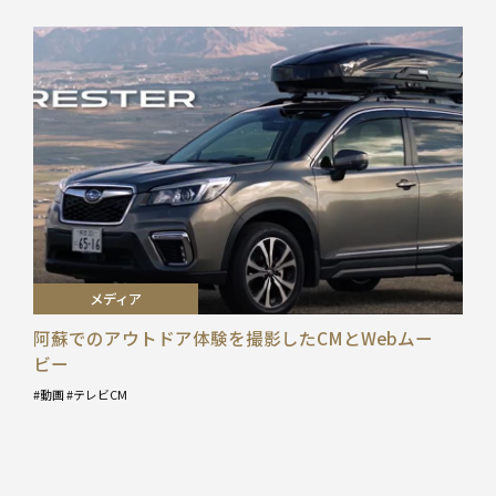
メディア
阿蘇でのアウトドア体験を撮影したCMとWebムー
ビー
動画
テレビCM
タ
グ
: