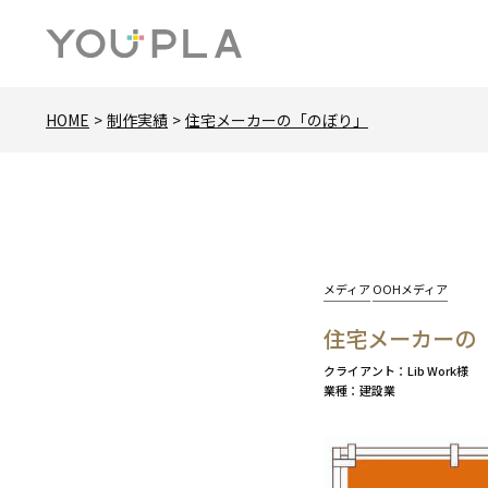
HOME
制作実績
住宅メーカーの「のぼり」
カ
メディア
OOHメディア
テ
住宅メーカーの
ゴ
リー:
クライアント
Lib Work様
業種
建設業