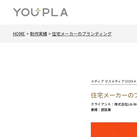
HOME
制作実績
住宅メーカーのブランディング
カ
メディア
マスメディア
OOH
テ
住宅メーカーの
ゴ
リー:
クライアント
株式会社Lib W
業種
建設業