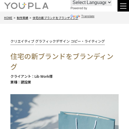
Powered by
お
096-
メ
Translate
HOME
制作実績
住宅の新ブランドをブランディング
問
288-
ニ
い
6438
合
カ
クリエイティブ
グラフィックデザイン
コピー・ライティング
わ
テ
住宅の新ブランドをブランディン
ゴ
せ
リー:
グ
クライアント
Lib Work様
業種
建設業