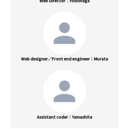
Web Director
Yoshinaga
Web designer／Front end engineer
Murata
Assistant coder
Yamashita