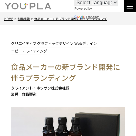
Powered by
お
096-
メ
Translate
HOME
制作実績
食品メーカーの新ブランド開発に伴うブランディング
問
288-
ニ
い
6438
合
カ
クリエイティブ
グラフィックデザイン
Webデザイン
わ
テ
コピー・ライティング
ゴ
せ
食品メーカーの新ブランド開発に
リー:
伴うブランディング
クライアント
ホシサン株式会社様
業種
食品製造