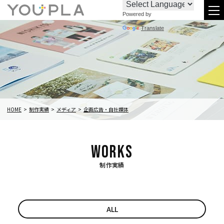
Powered by
お
096-
メ
Translate
問
288-
ニ
い
6438
合
わ
せ
HOME
制作実績
メディア
企画広告・自社媒体
制作実績
ALL