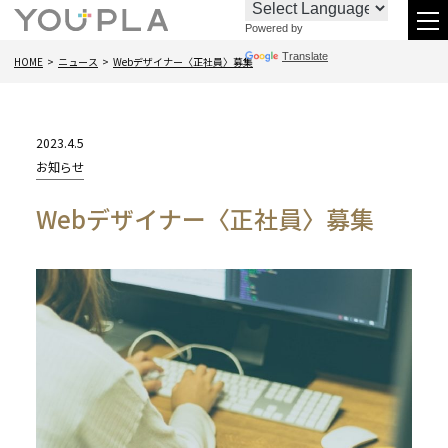
Powered by
お
096-
メ
Translate
HOME
ニュース
Webデザイナー〈正社員〉募集
問
288-
ニ
い
6438
合
2023.4.5
わ
カ
お知らせ
テ
せ
Webデザイナー〈正社員〉募集
ゴ
リー: