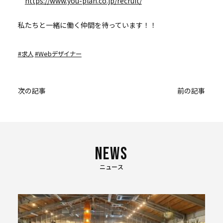
https://www.you-plan.co.jp/recruit/
私たちと一緒に働く仲間を待っています！！
タ
求人
Webデザイナー
グ:
投
次の記事
前の記事
稿
ナ
ビ
ゲー
ショ
ニュース
ン