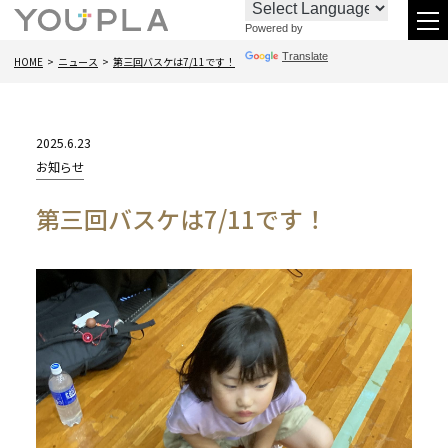
Powered by
お
096-
メ
Translate
HOME
ニュース
第三回バスケは7/11です！
問
288-
ニ
い
6438
合
2025.6.23
わ
カ
お知らせ
テ
せ
第三回バスケは7/11です！
ゴ
リー: