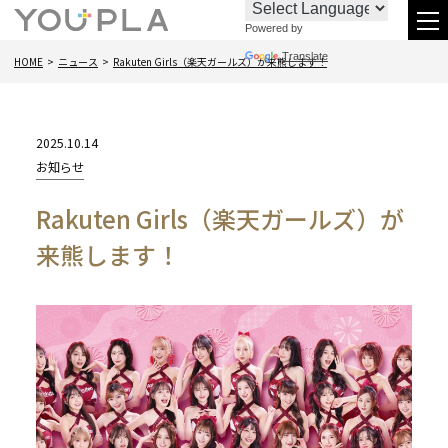
Powered by
お
096-
メ
Translate
HOME
ニュース
Rakuten Girls（楽天ガールズ）が来熊します！
問
288-
ニ
い
6438
合
2025.10.14
わ
カ
お知らせ
テ
せ
Rakuten Girls（楽天ガールズ）が
ゴ
リー:
来熊します！