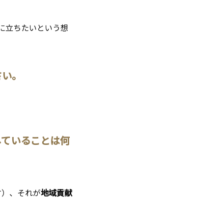
に立ちたいという想
さい。
していることは何
す）、それが
地域貢献