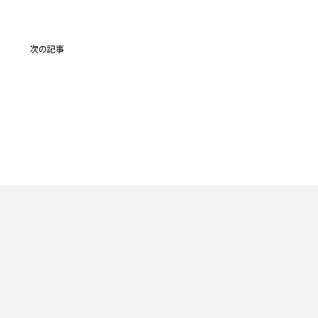
投
次の記事
稿
ナ
ビ
ゲー
ショ
ン