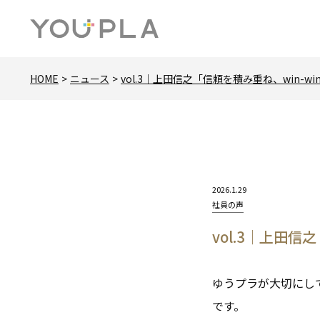
HOME
ニュース
vol.3｜上田信之「信頼を積み重ね、win-
2026.1.29
カ
社員の声
テ
vol.3｜上田信
ゴ
リー:
ゆうプラが大切にし
です。