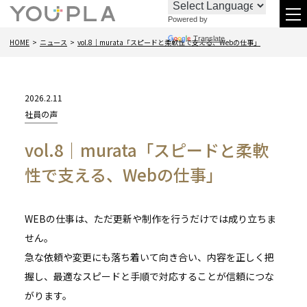
Powered by
お
096-
メ
Translate
HOME
ニュース
vol.8｜murata「スピードと柔軟性で支える、Webの仕事」
問
288-
ニ
い
6438
合
2026.2.11
わ
カ
社員の声
テ
せ
vol.8｜murata「スピードと柔軟
ゴ
リー:
性で支える、Webの仕事」
WEBの仕事は、ただ更新や制作を行うだけでは成り立ちま
せん。
急な依頼や変更にも落ち着いて向き合い、内容を正しく把
握し、最適なスピードと手順で対応することが信頼につな
がります。