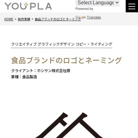
Powered by
お
096-
メ
Translate
HOME
制作実績
食品ブランドのロゴとネーミング
問
288-
ニ
い
6438
合
カ
クリエイティブ
グラフィックデザイン
コピー・ライティング
わ
テ
食品ブランドのロゴとネーミング
ゴ
せ
リー:
クライアント
ホシサン株式会社様
業種
食品製造