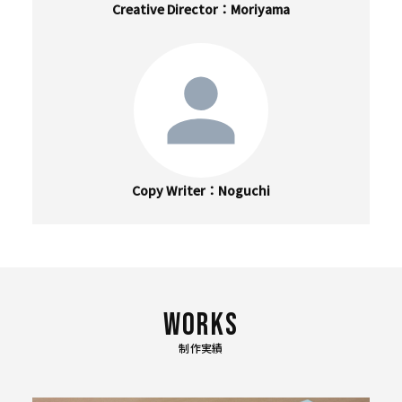
Creative Director
Moriyama
Copy Writer
Noguchi
制作実績