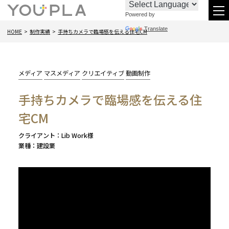
Powered by
お
096-
メ
Translate
HOME
制作実績
手持ちカメラで臨場感を伝える住宅CM
問
288-
ニ
い
6438
合
カ
メディア
マスメディア
クリエイティブ
動画制作
わ
テ
手持ちカメラで臨場感を伝える住
ゴ
せ
リー:
宅CM
クライアント
Lib Work様
業種
建設業