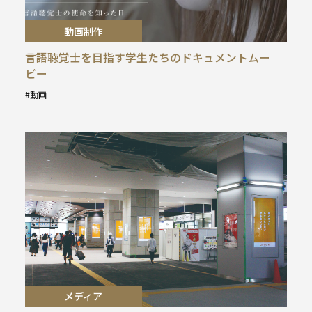
動画制作
言語聴覚士を目指す学生たちのドキュメントムー
ビー
動画
タ
グ
:
メディア