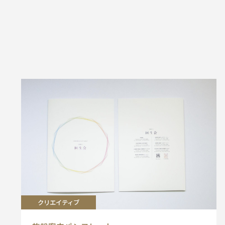
投
稿
ナ
ビ
ゲー
ショ
ン
クリエイティブ