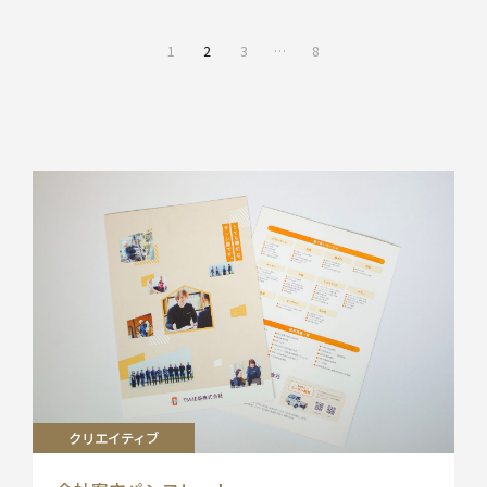
1
2
3
…
8
前
Next
の
page
ペー
ジ
クリエイティブ