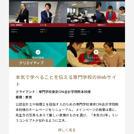
クリエイティブ
本気で学べることを伝える専門学校のWebサイ
ト
クライアント
専門学校東京CPA会計学院熊本校様
業種
教育
公認会計士や税理士を目指す人のための専門学校東京CPA会計学院熊
本校様のホームページをリニューアル。 メインページの背景は黒に、
先生方の写真もあえて厳しい表情のものを選び、「本気の2年」とい
うコンセプトが伝わるように工夫...
詳しく見る