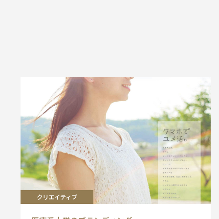
投
稿
ナ
ビ
ゲー
ショ
ン
クリエイティブ