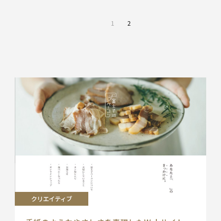
1
2
前
の
ペー
ジ
クリエイティブ